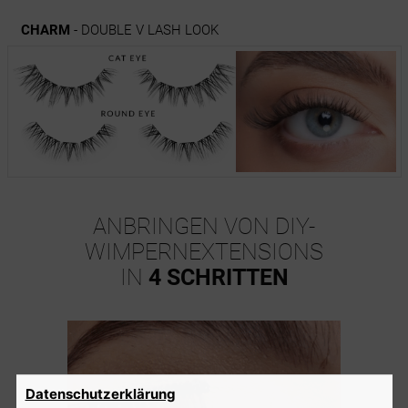
CHARM
- DOUBLE V LASH LOOK
ANBRINGEN VON DIY-
WIMPERNEXTENSIONS
IN
4 SCHRITTEN
Datenschutzerklärung