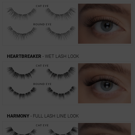
HEARTBREAKER
- WET LASH LOOK
HARMONY
- FULL LASH LINE LOOK