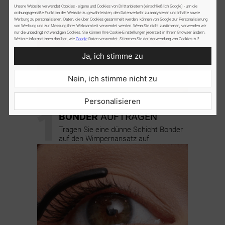
Unsere Website verwendet Cookies - eigene und Cookies von Drittanbietern (einschließlich Google) - um die
ordnungsgemäße Funktion der Website zu gewährleisten, den Datenverkehr zu analysieren und Inhalte sowie
Werbung zu personalisieren. Daten, die über Cookies gesammelt werden, können von Google zur Personalisierung
von Werbung und zur Messung ihrer Wirksamkeit verwendet werden. Wenn Sie nicht zustimmen, verwenden wir
nur die unbedingt notwendigen Cookies. Sie können Ihre Cookie-Einstellungen jederzeit in Ihrem Browser ändern.
Weitere Informationen darüber, wie
Google
Daten verwendet: Stimmen Sie der Verwendung von Cookies zu?
Ja, ich stimme zu
Nein, ich stimme nicht zu
Personalisieren
1
BONDER
AUFTRAGEN
Tragen Sie eine dünne Schicht Bonder
auf den Wimpernansatz auf.