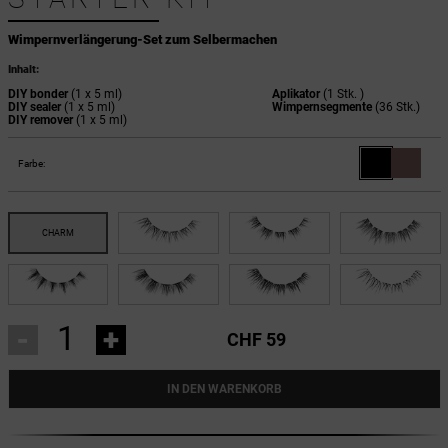
Wimpernverlängerung-Set zum Selbermachen
Inhalt:
DIY bonder
(1 x 5 ml)
Aplikator
(1 Stk. )
DIY sealer
(1 x 5 ml)
Wimpernsegmente
(36 Stk.)
DIY remover
(1 x 5 ml)
Farbe:
-
+
CHF 59
IN DEN WARENKORB