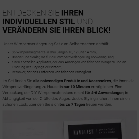
ENTDECKEN SIE
IHREN
INDIVIDUELLEN STIL
UND
VERÄNDERN SIE IHREN BLICK!
Unser Wimpernverlängerung-Set zum Selbermachen enthält:
36 Wimpernsegmente in drei Längen 10, 12 und 14 mm,
Bonder und Sealer, die für die Wimpernverlängerung notwendig sind,
einen speziellen Applikator, der das Anbringen von falschen Wimpern und die
Fixierung des Stylings erleichtert,
Remover, der das Entfernen von falschen ermöglicht.
Im Set finden Sie
alle notwendigen Produkte und Accessoires
, die Ihnen die
Wimpernverlängerung zu Hause
in nur 10 Minuten
ermöglichen. Eine
Verpackung der DIY Wimpernextensions reicht
für 4-6 Anwendungen
, in
Abhängigkeit von der Größe des Auges. Jedes Styling sichert Ihnen einen
schönen Look, über den Sie sich
bis zu 7 Tagen
freuen werden.