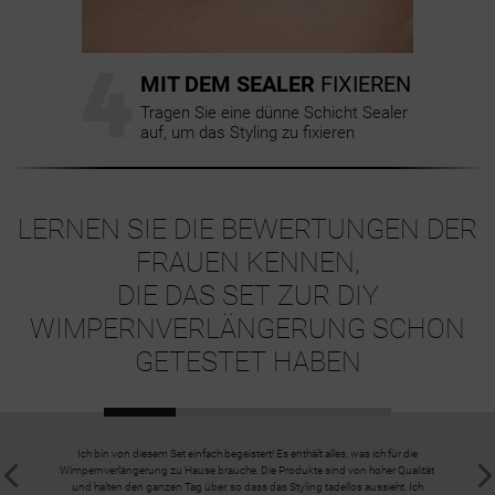
4
MIT DEM SEALER
FIXIEREN
Tragen Sie eine dünne Schicht Sealer
auf, um das Styling zu fixieren
LERNEN SIE DIE BEWERTUNGEN DER
FRAUEN KENNEN,
DIE DAS SET ZUR DIY
WIMPERNVERLÄNGERUNG SCHON
GETESTET HABEN
Ich bin von diesem Set einfach begeistert! Es enthält alles, was ich für die
Der Kauf 
Wimpernverlängerung zu Hause brauche. Die Produkte sind von hoher Qualität
Pro
und halten den ganzen Tag über, so dass das Styling tadellos aussieht. Ich
Wimpernmode