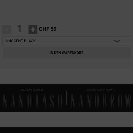
-
+
CHF 59
INNOCENT BLACK
INNOCENT BLACK
IN DEN WARENKORB
HEARTBREAKER BLACK
HARMONY BLACK
FLIRTY BLACK
WIMPERNPRODUKTE
AUGENBRAUENPRODUKTE
FANTASY BLACK
DIVINE BLACK
CLASSY BLACK
CHARM BLACK