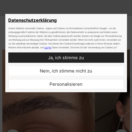
Datenschutzerklärung
Unsere Website verwendet Cookies - eigene und Cookies von Drittanbietern (einschließlich Google) - um die
ordnungsgemäße Funktion der Website zu gewährleisten, den Datenverkehr zu analysieren und Inhalte sowie
Werbung zu personalisieren. Daten, die über Cookies gesammelt werden, können von Google zur Personalisierung
von Werbung und zur Messung ihrer Wirksamkeit verwendet werden. Wenn Sie nicht zustimmen, verwenden wir
nur die unbedingt notwendigen Cookies. Sie können Ihre Cookie-Einstellungen jederzeit in Ihrem Browser ändern.
Weitere Informationen darüber, wie
Google
Daten verwendet: Stimmen Sie der Verwendung von Cookies zu?
Ja, ich stimme zu
Nein, ich stimme nicht zu
Personalisieren