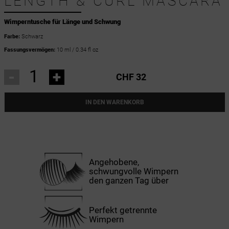
LENGTH & CURL MASCARA
Wimperntusche für Länge und Schwung
Farbe:
Schwarz
Fassungsvermögen:
10 ml / 0.34 fl oz
-
+
CHF 32
IN DEN WARENKORB
Angehobene,
schwungvolle Wimpern
den ganzen Tag über
Perfekt getrennte
Wimpern