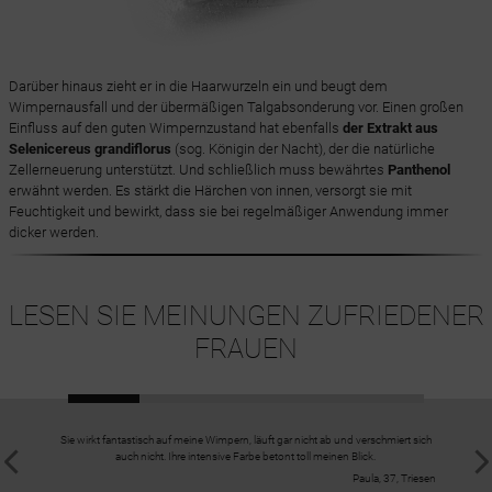
Darüber hinaus zieht er in die Haarwurzeln ein und beugt dem
Wimpernausfall und der übermäßigen Talgabsonderung vor. Einen großen
Einfluss auf den guten Wimpernzustand hat ebenfalls
der Extrakt aus
Selenicereus grandiflorus
(sog. Königin der Nacht), der die natürliche
Zellerneuerung unterstützt. Und schließlich muss bewährtes
Panthenol
erwähnt werden. Es stärkt die Härchen von innen, versorgt sie mit
Feuchtigkeit und bewirkt, dass sie bei regelmäßiger Anwendung immer
dicker werden.
LESEN SIE MEINUNGEN ZUFRIEDENER
FRAUEN
Sie wirkt fantastisch auf meine Wimpern, läuft gar nicht ab und verschmiert sich
Für mich
auch nicht. Ihre intensive Farbe betont toll meinen Blick.
wirklic
Härchen
Paula, 37, Triesen