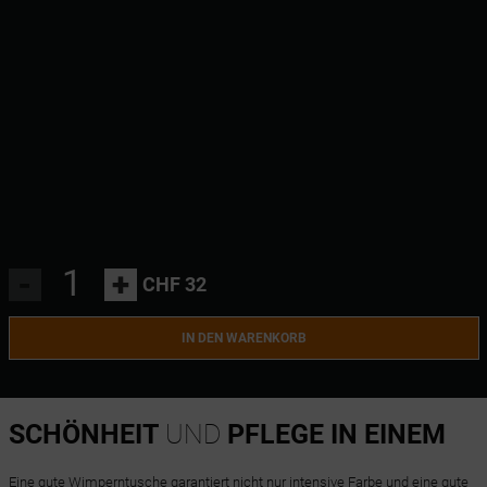
-
+
CHF 32
IN DEN WARENKORB
SCHÖNHEIT
UND
PFLEGE IN EINEM
Eine gute Wimperntusche garantiert nicht nur intensive Farbe und eine gute