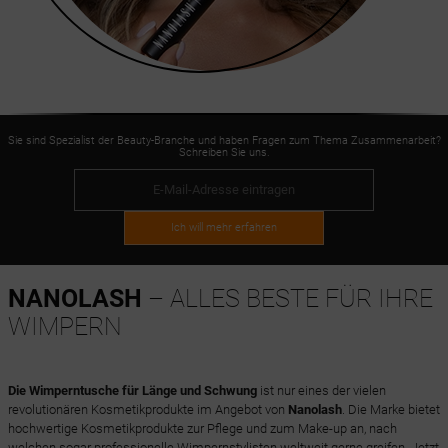
Sie sind Spezialist der Beauty-Branche und haben Fragen zum Thema Zusammenarbeit?
Schreiben Sie uns.
Ich will mehr erfahren
NANOLASH
– ALLES BESTE FÜR IHRE
WIMPERN
Die Wimperntusche für Länge und Schwung
ist nur eines der vielen
revolutionären Kosmetikprodukte im Angebot von
Nanolash
. Die Marke bietet
hochwertige Kosmetikprodukte zur Pflege und zum Make-up an, nach
welchen sogar professionelle Wimpernstylisten weltweit gerne greifen. Jetzt