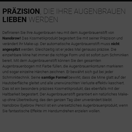
PRÄZISION
, DIE IHRE AUGENBRAUEN
LIEBEN
WERDEN
Definieren Sie Ihre Augenbrauen neu mit dem Augenbrauenstift von
Nanobrow!
Das Kosmetikprodukt begeistert Sie mit seiner Präzision und
verändert Ihr Make-up. Der automatische Augenbrauenstift muss
nicht
angespitzt
werden. Gleichzeitig ist er jedes Mal genauso präzise. Die
einziehbare Mine hat immer die richtige Form und ist sofort zum Schminken
bereit. Mit dem Augenbrauenstift können Sie den gesamten
Augenbrauenbogen mit Farbe füllen, die Augenbrauenkonturen markieren
und sogar einzelne Härchen zeichnen. Er bewährt sich gut bei jeder
Schminktechnik. Seine
samtige Formel
bewirkt, dass die Mine glatt auf der
Hautoberfläche gleitet und alle unerwünschten Verluste effektiv kaschiert.
Das ist ein besonders präzises Kosmetikprodukt, das ebenfalls mit der
Haltbarkeit begeistert. Der Augenbrauenstift garantiert ein natürliches Make-
up ohne Übertreibung, das den ganzen Tag über unverändert bleibt.
Nanobrow Eyebrow Pencil ist ein unersetzliches Augenbrauenprodukt, wenn
Sie fantastische Effekte im Handumdrehen erzielen wollen.