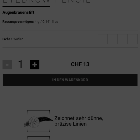
Augenbrauenstift
Fassungsvermögen:
4 g / 0.141 fl oz
Farbe :
Wählen
-
+
CHF 13
IN DEN WARENKORB
Zeichnet sehr dünne,
präzise Linien