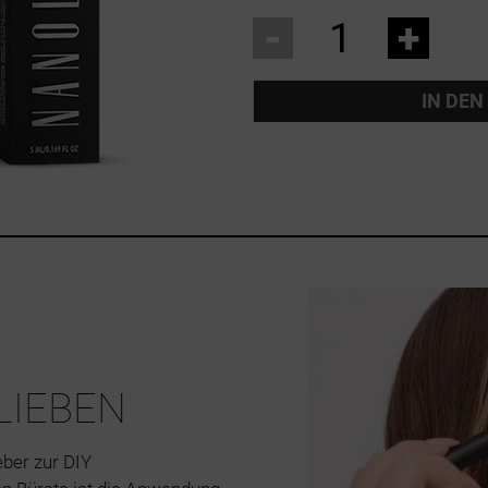
-
+
IN DE
RLIEBEN
eber zur DIY