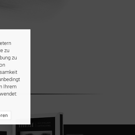
etern
te zu
rbung zu
von
ksamkeit
unbedingt
in Ihrem
wendet:
eren