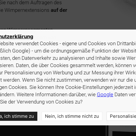
Sie nach dem Auftragen des
 die Wimpernextensions
auf der
rzen Wimpernsegmenten,
hutzerklärung
dell der DIY Wimpern von
bsite verwendet Cookies - eigene und Cookies von Drittanbi
der in der Version „Clear“ ist
eßlich Google) - um die ordnungsgemäße Funktion der Websi
wimpern, was das präzise
sten, den Datenverkehr zu analysieren und Inhalte sowie We
gen der DIY
sieren. Daten, die über Cookies gesammelt werden, können 
e wird er aber völlig
ur Personalisierung von Werbung und zur Messung ihrer Wir
 werden. Wenn Sie nicht zustimmen, verwenden wir nur die 
en Cookies. Sie können Ihre Cookie-Einstellungen jederzeit 
ndern. Weitere Informationen darüber, wie
Google
Daten ver
Sie der Verwendung von Cookies zu?
a, ich stimme zu
Nein, ich stimme nicht zu
Personalisi