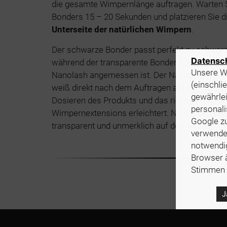
die gesamte Wimpernlänge auftragen. Warten 
Bonders 15 – 20 Sekunden und platzieren Sie
Unterseite der natürlichen Wimpern
.
Der schwarze Bonder passt perfekt zu schwa
Datensc
während der transparente Bonder für jedes Mo
Unsere We
Nanolash angemessen ist. Der Nanolash DIY Bon
(einschli
weiß direkt nach dem Auftragen auf die Natur
gewährlei
Dosieren des Produkts und das richtige Anbrin
personali
Wimpernextensions erleichtert. Nach einer Weil
Google z
transparent und unmerklich auf den Wimpern.
verwendet
notwendig
Browser ä
Stimmen 
J