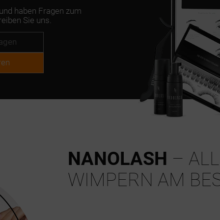
e und haben Fragen zum
iben Sie uns.
ren
NANOLASH
– ALL
WIMPERN AM BES