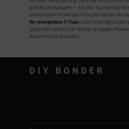
Wimpernverlängerung. Dank der ergonomische
schnell und bequem – wie das Tuschen der Wim
entworfene Formel des Produkts sichert die H
für wenigstens 5 Tage
, was Ihrem Styling ein
lange Zeit sichert. Der Bonder ist gegen Wasse
Abschminken resistent.
DIY BONDER