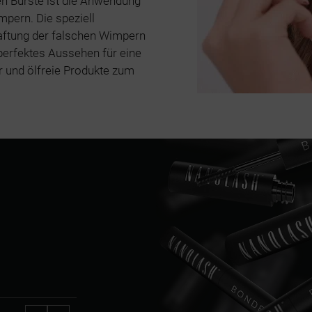
n Bürste ist die Anwendung
pern. Die speziell
aftung der falschen Wimpern
 perfektes Aussehen für eine
r und ölfreie Produkte zum