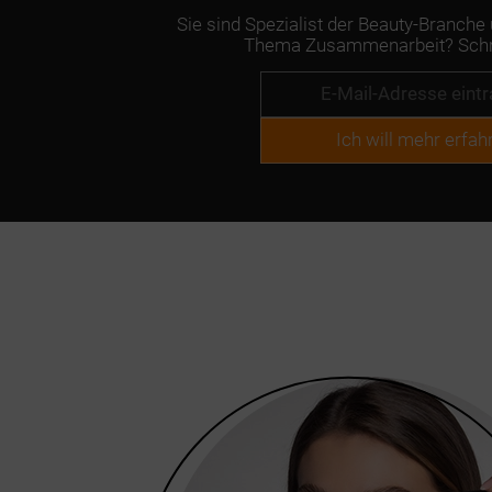
Sie sind Spezialist der Beauty-Branch
Thema Zusammenarbeit? Schre
Ich will mehr erfah