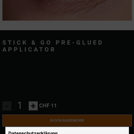
STICK & GO PRE-GLUED
APPLICATOR
-
+
CHF 11
IN DEN WARENKORB
Datenschutzerklärung