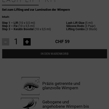
Set zum Lifting und zur Lamination der Wimpern
Inhalt:
Step 1 – Lift
(10 x 0,5 ml)
Lash Lift Glue
(5 ml)
Step 2 – Fix
(10 x 0,5 ml)
Silicone Rods
(3 Paar)
Step 3 – Keratin Booster
(10 x 0,5 ml)
Lifting Combs
(3 Stück)
-
+
CHF 59
IN DEN WARENKORB
Präzis getrennte und
glanzvolle Wimpern
Gebogene und
angehobene Wimpern bis