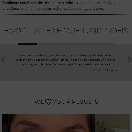
Panthenol und Seide
, die die Härchen nähren und stärken, mehr Weichheit
und Glanz verleihen, sowie ein schönes Volumen garantieren.
FAVORIT ALLER FRAUEN UND PROFIS
Ich wollte immer die Wimpern Lamination ausprobieren, aber bisher hatte ich
Meine Wimp
einfach keine Gelegenheit. Endlich testete ich das Kit von Nanolash. Effekte sind
und ver
hervorragend. Das Kit enthält alle nötigen Accessoires. Ich empfehle es!
Härchen
Hannah, 32 , Mauren