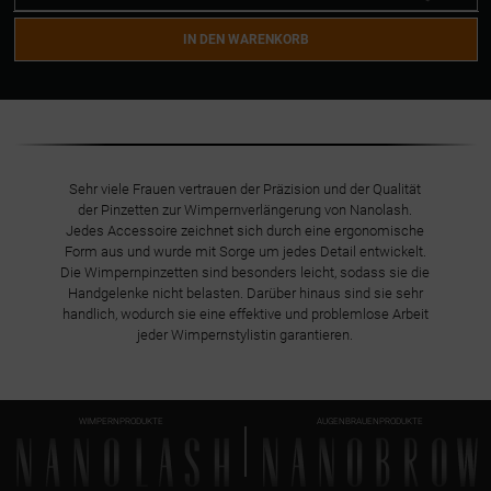
EYELASH TWEEZERS POINTED
IN DEN WARENKORB
EYELASH TWEEZERS CURVED
EYELASH TWEEZERS L SHAPE
Sehr viele Frauen vertrauen der Präzision und der Qualität
der Pinzetten zur Wimpernverlängerung von Nanolash.
Jedes Accessoire zeichnet sich durch eine ergonomische
Form aus und wurde mit Sorge um jedes Detail entwickelt.
Die Wimpernpinzetten sind besonders leicht, sodass sie die
Handgelenke nicht belasten. Darüber hinaus sind sie sehr
handlich, wodurch sie eine effektive und problemlose Arbeit
jeder Wimpernstylistin garantieren.
WIMPERNPRODUKTE
AUGENBRAUENPRODUKTE