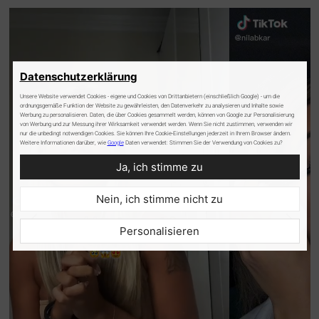
Datenschutzerklärung
Unsere Website verwendet Cookies - eigene und Cookies von Drittanbietern (einschließlich Google) - um die
ordnungsgemäße Funktion der Website zu gewährleisten, den Datenverkehr zu analysieren und Inhalte sowie
Werbung zu personalisieren. Daten, die über Cookies gesammelt werden, können von Google zur Personalisierung
von Werbung und zur Messung ihrer Wirksamkeit verwendet werden. Wenn Sie nicht zustimmen, verwenden wir
nur die unbedingt notwendigen Cookies. Sie können Ihre Cookie-Einstellungen jederzeit in Ihrem Browser ändern.
Weitere Informationen darüber, wie
Google
Daten verwendet: Stimmen Sie der Verwendung von Cookies zu?
Ja, ich stimme zu
Nein, ich stimme nicht zu
Personalisieren