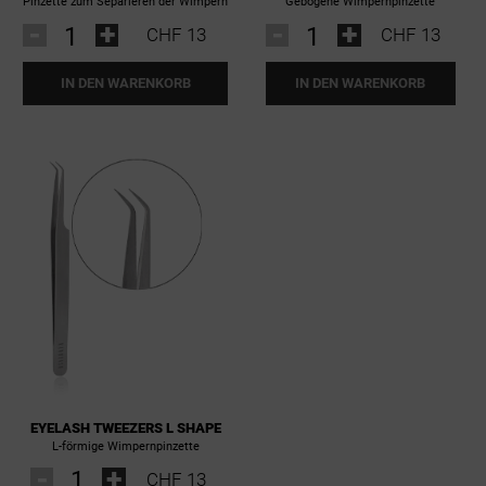
Pinzette zum Separieren der Wimpern
Gebogene Wimpernpinzette
-
+
-
+
CHF 13
CHF 13
IN DEN WARENKORB
IN DEN WARENKORB
EYELASH TWEEZERS L SHAPE
L-förmige Wimpernpinzette
-
+
CHF 13