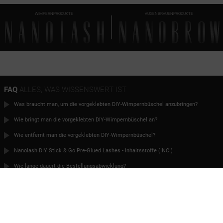
WIMPERNPRODUKTE
AUGENBRAUENPRODUKTE
FAQ
ALLES, WAS WISSENSWERT IST
Was braucht man, um die vorgeklebten DIY-Wimpernbüschel anzubringen?
Wie bringt man die vorgeklebten DIY-Wimpernbüschel an?
Wie entfernt man die vorgeklebten DIY-Wimpernbüschel?
Nanolash DIY Stick & Go Pre-Glued Lashes - Inhaltsstoffe (INCI)
Wie lange dauert die Bestellungsabwicklung?
Kann ich bestellen, wenn ich im Ausland wohne?