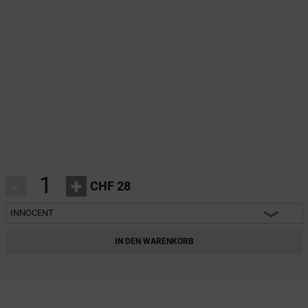
-
+
CHF 28
INNOCENT
INNOCENT
IN DEN WARENKORB
CLASSY
HARMONY
HEARTBREAKER