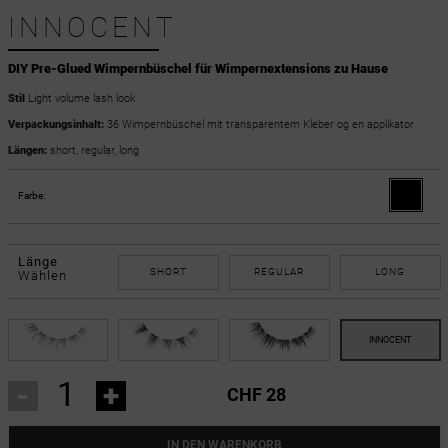
INNOCENT
DIY Pre-Glued Wimpernbüschel für Wimpernextensions zu Hause
Stil
Light volume lash look
Verpackungsinhalt:
36 Wimpernbüschel mit transparentem Kleber og en applikator
Längen:
short, regular, long
Farbe:
Länge
SHORT
REGULAR
LONG
Wählen
-
+
CHF 28
IN DEN WARENKORB