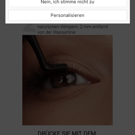
Nein, ich stimme nicht zu
2
BRINGE
DIE WIMPERN AN
Personalisieren
Platziere die Büschel unter deinen
natürlichen Wimpern, 2 mm entfernt
von der Wasserlinie
DRÜCKE SIE MIT DEM