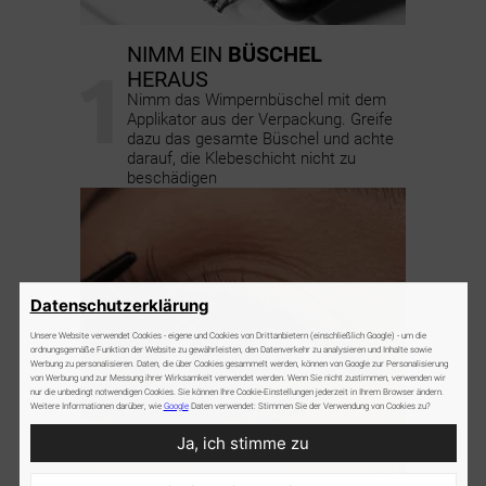
NIMM EIN
BÜSCHEL
1
HERAUS
Nimm das Wimpernbüschel mit dem
Applikator aus der Verpackung. Greife
dazu das gesamte Büschel und achte
darauf, die Klebeschicht nicht zu
beschädigen
Datenschutzerklärung
Unsere Website verwendet Cookies - eigene und Cookies von Drittanbietern (einschließlich Google) - um die
ordnungsgemäße Funktion der Website zu gewährleisten, den Datenverkehr zu analysieren und Inhalte sowie
Werbung zu personalisieren. Daten, die über Cookies gesammelt werden, können von Google zur Personalisierung
von Werbung und zur Messung ihrer Wirksamkeit verwendet werden. Wenn Sie nicht zustimmen, verwenden wir
nur die unbedingt notwendigen Cookies. Sie können Ihre Cookie-Einstellungen jederzeit in Ihrem Browser ändern.
Weitere Informationen darüber, wie
Google
Daten verwendet: Stimmen Sie der Verwendung von Cookies zu?
Ja, ich stimme zu