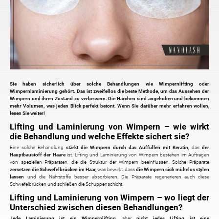
Sie haben sicherlich über solche Behandlungen wie Wimpernlifting oder
Wimpernlaminierung gehört. Das ist zweifellos die beste Methode, um das Aussehen der
Wimpern und ihren Zustand zu verbessern. Die Härchen sind angehoben und bekommen
mehr Volumen, was jeden Blick perfekt betont. Wenn Sie darüber mehr erfahren wollen,
lesen Sie weiter!
Lifting und Laminierung von Wimpern – wie wirkt
die Behandlung und welche Effekte sichert sie?
Eine solche Behandlung
stärkt die Wimpern durch das Auffüllen mit Keratin,
das
der
Hauptbaustoff der Haare
ist. Lifting und Laminierung von Wimpern bestehen im Auftragen
von speziellen Präparaten, die die Struktur der Wimpern beeinflussen. Solche Präparate
zersetzen die Schwefelbrücken im Haar,
was bewirkt, dass
die Wimpern sich mühelos stylen
lassen
und die Nährstoffe besser absorbieren. Die Präparate regenerieren auch diese
Schwefelbrücken und schließen die Schuppenschicht.
Lifting und Laminierung von Wimpern – wo liegt der
Unterschied zwischen diesen Behandlungen?
Jede Laminierung ist ein Wimpernlifting
, aber
nicht jedes Lifting ist eine