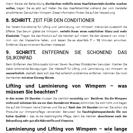
Wenn Sie bei der Behandlung
die Härchen mithilfe eines Haarfärbemittels dunkler machen
wollen,
tragen Sie es jetzt auf. Halten Sie das Haarfärbemittel während der vom Hersteller
empfohlenen Zeit auf den Wimpern. Diese Information finden Sie auf der Verpackung.
8. SCHRITT.
ZEIT FÜR DEN CONDITIONER
Der Keratin-Conditioner für Lifting und Laminierung von Wimpern intensiviert zusätzlich die
Effekte. Das Serum glättet die Wimpern,
verleiht ihnen einen natürlichen Glanz und mehr
Elastizität.
Tragen Sie das Produkt auf die Härchen auf, indem Sie den Abstand von circa 1
mm von der Wasserlinie halten, und lassen Sie es ebenfalls
7 – 10
Minuten einwirken.
Entfernen Sie es mit einem feuchten Wattepad.
9. SCHRITT.
ENTFERNEN SIE SCHONEND DAS
SILIKONPAD
Beim Entfernen des Silikonpads können Sie ein feuchtes Ohrstäbchen benutzen. Machen Sie
dabei schonende Bewegungen. Der Klebstoff für Lifting und Laminierung von Wimpern ist
wasserlöslich
, deshalb lässt sich das Pad sicherlich problemlos entfernen. Kämmen Sie noch
die Härchen
mit einer Einweg-Bürste.
Lifting und Laminierung von Wimpern – was
müssen Sie beachten?
In den ersten 24 Stunden
müssen Sie ziemlich
vorsichtig
sein.
Berühren Sie die Wimpern
nicht und schützen Sie sie vor dem Kontakt mit Wasser,
schminken Sie sich nicht und tragen
Sie auf die Wimpern keine Cremes und Öle auf.
Nach den 24 Stunden
können Sie schon die
Produkte zur Wimpernpflege verwenden. Benutzen Sie
feuchtigkeitsspendende Öle von
hoher Qualität
– das ist die bestmögliche Pflege, denn die Härchen
absorbieren nach der
Behandlung sehr gut alle Nährstoffe und Vitamine.
Laminierung und Lifting von Wimpern – wie lange