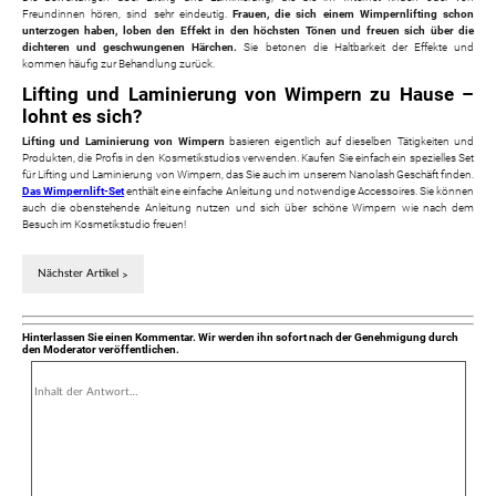
Freundinnen hören, sind sehr eindeutig.
Frauen, die sich einem Wimpernlifting schon
unterzogen haben, loben den Effekt in den höchsten Tönen und freuen sich über die
dichteren und geschwungenen Härchen.
Sie betonen die Haltbarkeit der Effekte und
kommen häufig zur Behandlung zurück.
Lifting und Laminierung von Wimpern zu Hause –
lohnt es sich?
Lifting und Laminierung von Wimpern
basieren eigentlich auf dieselben Tätigkeiten und
Produkten, die Profis in den Kosmetikstudios verwenden. Kaufen Sie einfach ein spezielles Set
für Lifting und Laminierung von Wimpern, das Sie auch im unserem Nanolash Geschäft finden.
Das Wimpernlift-Set
enthält eine einfache Anleitung und notwendige Accessoires. Sie können
auch die obenstehende Anleitung nutzen und sich über schöne Wimpern wie nach dem
Besuch im Kosmetikstudio freuen!
Nächster Artikel
Hinterlassen Sie einen Kommentar. Wir werden ihn sofort nach der Genehmigung durch
den Moderator veröffentlichen.