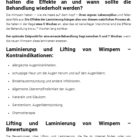
halten die Effekte an und wann sollte die
Behandlung wiederholt werden?
Die Wimpern haben – wie die Haare auf dem Kopf –
ihren eignen Lebenszyklus
und fallen
ebenfalls aus.
Die Effekte der Laminierung hängen also von diesem natürlichen Prozess ab.
Sie halten in der Regel
etwa 5 Wochen
an, aber das ist keine Regel. Manchmal sind die Effekte
der Behandlung bis zu 7 Wochen lang sichtbar.
Der optimale Zeitpunkt für eine erneute Behandlung liegt zwischen 5 und 7 Wochen
, wenn
die neuen Wimpern diese laminierten ersetzen.
Laminierung und Lifting von Wimpern –
Kontraindikationen:
allergische Augenkrankheiten,
schuppige Haut um die Augen herum und auf den Augenlidern,
Bindehautentzündung und andere Infektionen,
allgemeine Überempfindlichkeit der Augen,
Katarakt und Glaukom,
Gerstenkorn, Augenlidentzündung,
Chemotherapie.
Lifting und Laminierung von Wimpern –
Bewertungen
Die Bewertungen über Lifting und Laminierung, die Sie im Internet finden oder von