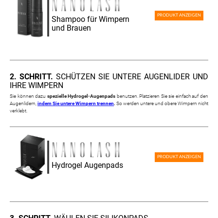
PRODUKT ANZEIGEN
Shampoo für Wimpern
und Brauen
2. SCHRITT.
SCHÜTZEN SIE UNTERE AUGENLIDER UND
IHRE WIMPERN
Sie können dazu
spezielle Hydrogel-Augenpads
benutzen. Platzieren Sie sie einfach auf den
Augenlidern,
indem Sie untere Wimpern trennen
.
So werden untere und obere Wimpern nicht
verklebt.
PRODUKT ANZEIGEN
Hydrogel Augenpads