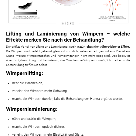
Lifting und Laminierung von Wimpern – welche
Effekte merken Sie nach der Behandlung?
Der größte Vorteil von Lifting und Laminierung ist
ein natürlicher, nicht übertriebener Effekt.
Die Wimpern sind perfekt getrennt, glanzvoll und dicht, sehen einfach gesund aus. Das ist ein
Grund, warum Wimperntuschen und Wimpernzangen nicht mehr nötig sind. Das bedeutet
aber nicht, dass Lifting und Laminierung das Tuschen der Wimpern unmöglich machen – die
Entscheidung treffen Sie selbst.
Wimpernlifting:
hebt die Härchen an,
verleiht den Wimpern mehr Schwung,
macht die Wimpern dunkler, falls die Behandlung um Henna ergänzt wurde.
Wimpernlaminierung
:
nährt und stärkt die Wimpern,
macht die Wimpern optisch dichter,
verleiht den Wimpern mehr Elastizität und Glanz,