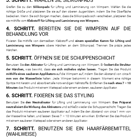
3. SCHRITT.
WÄHLEN SIE SILIKONPADS
Greifen Sie zu den
Silikonpads
für Lifting und Laminierung von Wimpern. Wählen Sie die
richtige Größe und platzieren Sie sie auf den oberen Augenlidern, indem Sie ihre Oberfläche
bedecken. Wenn Sie sich Sorgen machen, dass die Silikonpads sich verschieben, platzieren Sie
sie mithilfe vom
Klebstoff für Lifting und Laminierung von Wimpern.
4. SCHRITT.
BEREITEN SIE DIE WIMPERN AUF DIE
BEHANDLUNG VOR
Fixieren Sie mithilfe von demselben Klebstoff und
einem speziellen Kamm für Lifting und
Laminierung von Wimpern
obere Härchen an dem Silikonpad. Trennen Sie präzis jedes
Härchen.
5. SCHRITT.
ÖFFNEN SIE DIE SCHUPPENSCHICHT
Benutzen Sie
den Aktivator
für Lifting und Laminierung von Wimpern. Er
lockert die Struktur
der Härchen,
was bewirkt, dass
sie sich mühelos stylen lassen.
Tragen Sie das Produkt
mithilfe eines sauberen Applikators
auf die Wimpern auf, indem Sie den Abstand von circa
1
mm von der Wasserlinie
halten. Jede Wimper bekommt in diesem Moment eine richtige
Spritze mit Keratin und absorbiert alle notwendigen Nährstoffe. Entfernen Sie
nach etwa 7 – 10
Minuten
das Produkt mit einem Wattepad oder einem anderen, sauberen Applikator.
6. SCHRITT.
FIXIEREN SIE DAS STYLING
Benutzen Sie
den Neutralisator
für Lifting und Laminierung von Wimpern.
Das Präparat
neutralisiert die Wirkung des Aktivators
und schließt wieder die Schuppenschicht. Tragen Sie
das Produkt mit einem sauberen Applikator auf, indem Sie den Abstand von circa 1 mm von
der Wasserlinie halten, und lassen Sie es 7 – 10 Minuten einwirken. Entfernen Sie das Produkt
mit einem sauberen Wattepad oder einem anderen Applikator.
7. SCHRITT.
BENUTZEN SIE EIN HAARFÄRBEMITTEL
(WAHLWEISE)